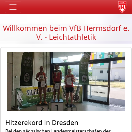
Willkommen beim VfB Hermsdorf e.
V. - Leichtathletik
Hitzerekord in Dresden
Bei den sächsischen Landesmeisterschafen der